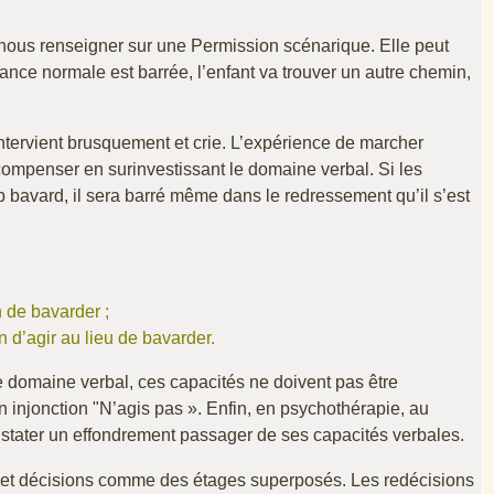
et nous renseigner sur une Permission scénarique. Elle peut
sance normale est barrée, l’enfant va trouver un autre chemin,
ntervient brusquement et crie. L’expérience de marcher
 compenser en surinvestissant le domaine verbal. Si les
rop bavard, il sera barré même dans le redressement qu’il s’est
n de bavarder ;
n d’agir au lieu de bavarder.
le domaine verbal, ces capacités ne doivent pas être
on injonction "N’agis pas ». Enfin, en psychothérapie, au
tater un effondrement passager de ses capacités verbales.
s et décisions comme des étages superposés. Les redécisions