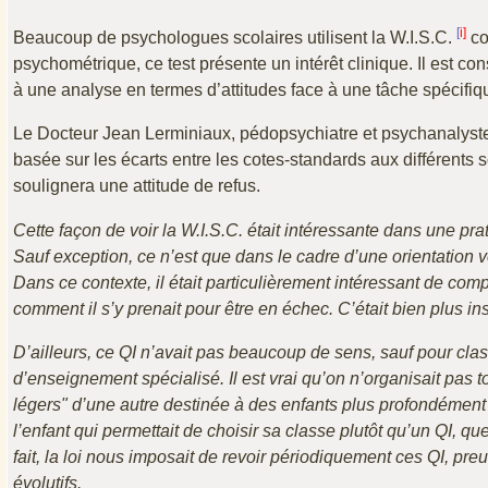
[
i]
Beaucoup de psychologues scolaires utilisent la W.I.S.C.
co
psychométrique, ce test présente un intérêt clinique. Il est c
à une analyse en termes d’attitudes face à une tâche spécifiq
Le Docteur Jean Lerminiaux, pédopsychiatre et psychanalyste
basée sur les écarts entre les cotes-standards aux différents 
soulignera une attitude de refus.
Cette façon de voir la W.I.S.C. était intéressante dans une p
Sauf exception, ce n’est que dans le cadre d’une orientation v
Dans ce contexte, il était particulièrement intéressant de co
comment il s’y prenait pour être en échec. C’était bien plus inst
D’ailleurs, ce QI n’avait pas beaucoup de sens, sauf pour class
d’enseignement spécialisé. Il est vrai qu’on n’organisait pas 
légers" d’une autre destinée à des enfants plus profondément 
l’enfant qui permettait de choisir sa classe plutôt qu’un QI, 
fait, la loi nous imposait de revoir périodiquement ces QI, p
évolutifs.