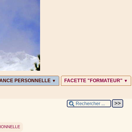
SANCE PERSONNELLE
FACETTE "FORMATEUR"
▼
▼
IONNELLE