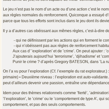
Le jeu n’est pas le nom d’un acte ou d’une action c’est le no
aux règles normales du renforcement. Quiconque a essayé d’in
parce que tous les efforts sont inclus dans le jeu dont ils devie
Il y a d’autres cas obéissant aux mêmes règles, c’est-à-dire 
- qui ne définissent par les actions qui en forment le co
- qui n’obéissent pas aux règles de renforcement habitu
Aux cas d’ ’exploration’ et de ’crime’. On peut ajouter : ’
J’ajouterais aujourd’hui ’terrorisme’, ’djihadisme’ et ’co
Punir le crime ? d’après Gregory BATESON, dans ’La na
On l’a vu pour l’exploration (Cf. l’exemple du rat explorateur.) 
primaire) • Deuxième niveau : l’exploration est auto-validante. 
peut d’ailleurs devenir une passion, entraîne une dépendance
Idem pour des thèmes relationnels comme ’fierté’, ’admirati
’l’exploration’, le ’crime’ ou le ’comportement de type A’, qui 
comportement, et pas des seuls comportements.