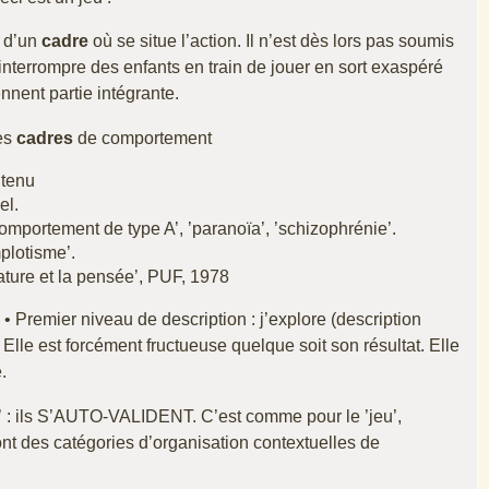
m d’un
cadre
où se situe l’action. Il n’est dès lors pas soumis
terrompre des enfants en train de jouer en sort exaspéré
nnent partie intégrante.
des
cadres
de comportement
ntenu
el.
comportement de type A’, ’paranoïa’, ’schizophrénie’.
mplotisme’.
ture et la pensée’, PUF, 1978
: • Premier niveau de description : j’explore (description
Elle est forcément fructueuse quelque soit son résultat. Elle
.
on’ : ils S’AUTO-VALIDENT. C’est comme pour le ’jeu’,
sont des catégories d’organisation contextuelles de