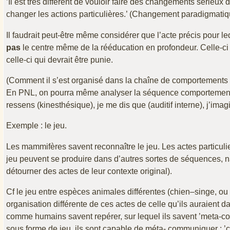
’Il est très différent de vouloir faire des changements sérieu
changer les actions particulières.’ (Changement paradigmatiqu
Il faudrait peut-être même considérer que l’acte précis pour
pas
le centre même de la rééducation en profondeur. Celle-ci 
celle-ci qui devrait être punie.
(Comment il s’est organisé dans la chaîne de comportement
En PNL, on pourra même analyser la séquence comportementale 
ressens (kinesthésique), je me dis que (auditif interne), j’imagi
Exemple : le jeu.
Les mammifères savent reconnaître le jeu. Les actes particul
jeu peuvent se produire dans d’autres sortes de séquences, na
détourner des actes de leur contexte original).
Cf le jeu entre espèces animales différentes (chien–singe, o
organisation différente de ces actes de celle qu’ils auraient 
comme humains savent repérer, sur lequel ils savent ’meta-comm
sous forme de jeu, ils sont capable de méta- communiquer : ’ce