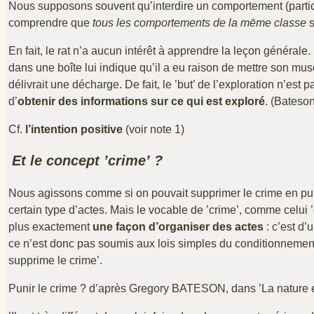
Nous supposons souvent qu’interdire un comportement (particu
comprendre que
tous les comportements de la mēme classe
s
En fait, le rat n’a aucun intérêt à apprendre la leçon géné
dans une boîte lui indique qu’il a eu raison de mettre son muse
délivrait une décharge. De fait, le ’but’ de l’exploration n’es
d’
obtenir des informations sur ce qui est exploré
. (Bateso
Cf.
l’intention positive
(voir note 1)
Et le concept ’crime’ ?
Nous agissons comme si on pouvait supprimer le crime en punis
certain type d’actes. Mais le vocable de ’crime’, comme celui ’d
plus exactement
une façon d’organiser des actes
: c’est d’
ce n’est donc pas soumis aux lois simples du conditionnement 
supprime le crime’.
Punir le crime ? d’après Gregory BATESON, dans ’La nature e