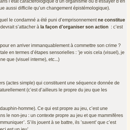
x dans l’état caractérologique d’un organisme ou d’essayer d’en
e aussi difficile qu’un changement épistémologique).
 lequel le condamné a été puni d’emprisonnement
ne constitue
devrait s’attacher à
la façon d’organiser son action
: c’est
s pour en arriver immanquablement à commettre son crime ?
en termes d’étapes sensorielles : ’je vois cela (visuel), je
ne que (visuel interne), etc...)
iers (actes simple) qui constituent une séquence donnée de
turellement (c’est d’ailleurs le propre du jeu que les
u dauphin-homme). Ce qui est propre au jeu, c’est une
dans le non-jeu : un contexte propre au jeu et que mammifères
uniquer’. S’ils jouent à se battre, ils ’savent’ que c’est
ci est un jeu’.